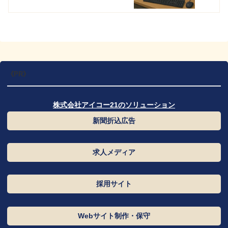
《PR》
株式会社アイコー21のソリューション
カ
新聞折込広告
ラ
ム
カ
求人メディア
リ
ラ
ン
ム
カ
ク
採用サイト
リ
ラ
ン
ム
カ
ク
Webサイト制作・保守
リ
ラ