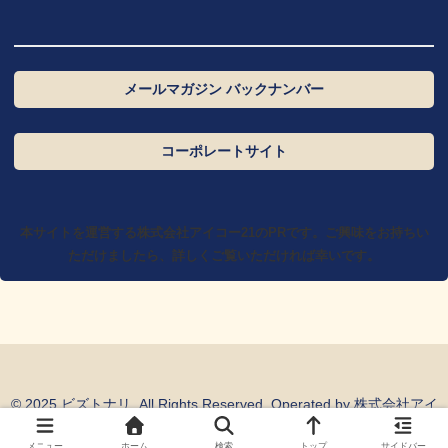
ン
ム
ク
リ
ン
カ
メールマガジン バックナンバー
ク
ラ
ム
カ
コーポレートサイト
リ
ラ
ン
ム
ク
リ
本サイトを運営する株式会社アイコー21のPRです。ご興味をお持ちい
ン
ただけましたら、詳しくご覧いただければ幸いです。
ク
© 2025 ビズトナリ. All Rights Reserved. Operated by
株式会社アイ
コー21
メニュー
ホーム
検索
トップ
サイドバー