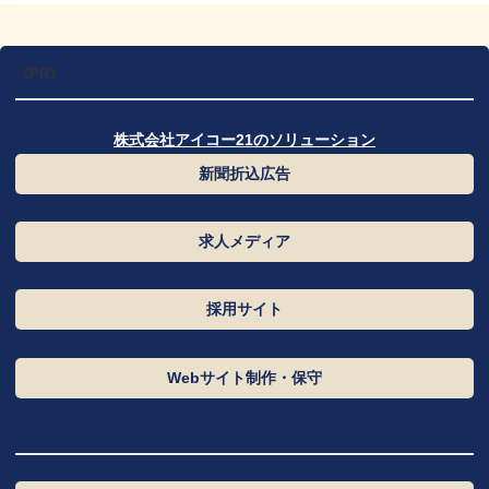
《PR》
株式会社アイコー21のソリューション
カ
新聞折込広告
ラ
ム
カ
求人メディア
リ
ラ
ン
ム
カ
ク
採用サイト
リ
ラ
ン
ム
カ
ク
Webサイト制作・保守
リ
ラ
ン
ム
ク
リ
ン